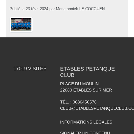
Publié le
23 févr. 2024
par
Marie annick LE COCGUEN
ETABLES PETANQUE
17019
VISITES
CLUB
PLAGE DU MOULIN
22680
ETABLES SUR MER
TÉL. :
0686456576
CLUB@ETABLESPETANQUECLUB.C
INFORMATIONS LÉGALES
SIGNALER UN CONTENU